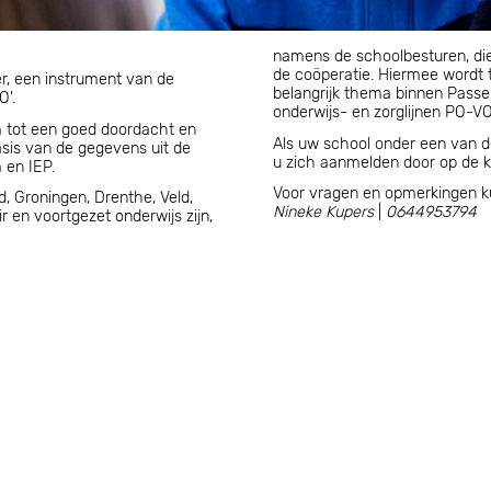
namens de schoolbesturen, die
de coöperatie. Hiermee wordt tevens invulling gegeven aan een
r, een instrument van de
belangrijk thema binnen Passe
O'.
onderwijs- en zorglijnen PO-VO
m tot een goed doordacht en
Als uw school onder een van 
egevens uit de
u zich aanmelden door op de kn
 en IEP.
Voor vragen en opmerkingen kun
 Groningen, Drenthe, Veld,
Nineke Kupers
|
0644953794
js zijn,